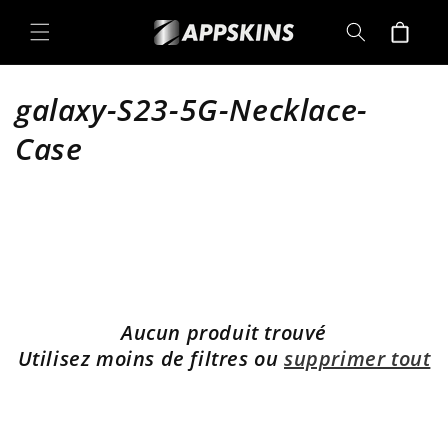
Directement
au contenu
Panier
C
galaxy-S23-5G-Necklace-
a
Case
t
é
g
o
Aucun produit trouvé
r
Utilisez moins de filtres ou
supprimer tout
i
e