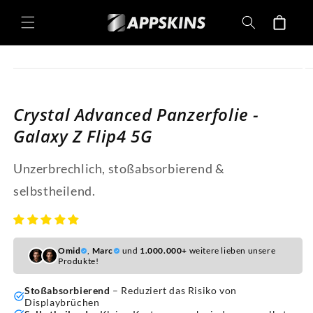
Direkt
zum
Warenkorb
Inhalt
oduktinformationen
ringen
Crystal Advanced Panzerfolie -
Galaxy Z Flip4 5G
Unzerbrechlich, stoßabsorbierend &
selbstheilend.
Omid
,
Marc
und
1.000.000+
weitere lieben unsere
Produkte!
Stoßabsorbierend
– Reduziert das Risiko von
Displaybrüchen