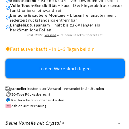
Selbstheilend
– Kleine Kratzer verschwinden von selbst
Volle Touch-Sensibilität
– Face ID & Fingerabdrucksensor
funktionieren einwandfrei
Einfache & saubere Montage
– blasenfrei anzubringen,
jederzeit rückstandslos entfernbar
Langlebig & sparsam
– hält bis zu 6× länger als
herkömmliche Folien
inkl. MwSt.
Versand
wird beim Checkout berechnet
Fast ausverkauft
– in 1–3 Tagen bei dir
In den Warenkorb legen
schneller kostenloser Versand - versendet in 24 Stunden
30-Tage Rückgaberecht
Käuferschutz - Sicher einkaufen
Zahlen auf Rechnung
Deine Vorteile mit Crystal >