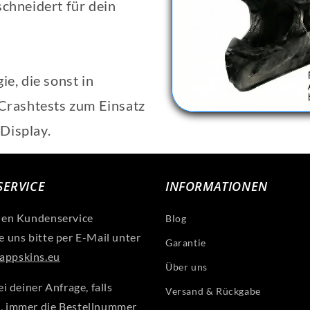
schneidert für dein
ie, die sonst in
rashtests zum Einsatz
Display.
ERVICE
INFORMATIONEN
len Kundenservice
Blog
e uns bitte per E-Mail unter
Garantie
ppskins.eu
Über uns
ei deiner Anfrage, falls
Versand & Rückgabe
, immer die Bestellnummer