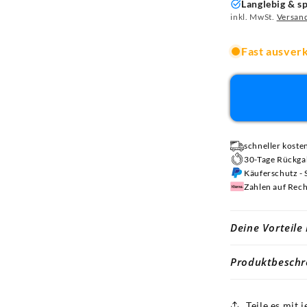
Langlebig & 
inkl. MwSt.
Versan
Fast ausver
schneller koste
30-Tage Rückga
Käuferschutz - 
Zahlen auf Rec
Deine Vorteile 
Produktbeschr
Teile es mit