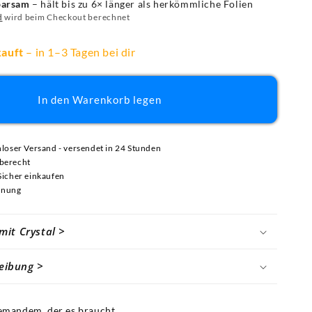
sparsam
– hält bis zu 6× länger als herkömmliche Folien
d
wird beim Checkout berechnet
kauft
– in 1–3 Tagen bei dir
In den Warenkorb legen
nloser Versand - versendet in 24 Stunden
berecht
Sicher einkaufen
hnung
mit Crystal >
eibung >
 jemandem, der es braucht