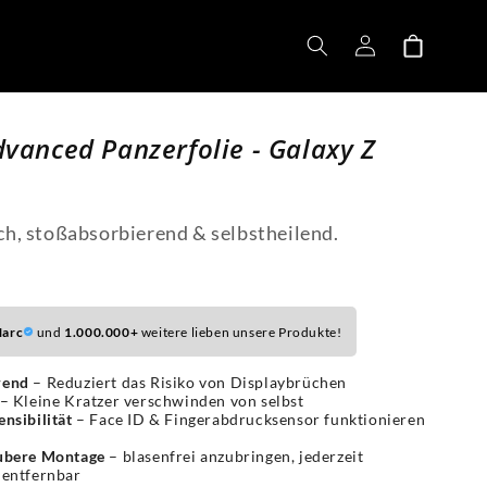
Einloggen
Warenkorb
dvanced Panzerfolie - Galaxy Z
ch, stoßabsorbierend & selbstheilend.
arc
und
1.000.000+
weitere lieben unsere Produkte!
rend
– Reduziert das Risiko von Displaybrüchen
– Kleine Kratzer verschwinden von selbst
ensibilität
– Face ID & Fingerabdrucksensor funktionieren
aubere Montage
– blasenfrei anzubringen, jederzeit
 entfernbar