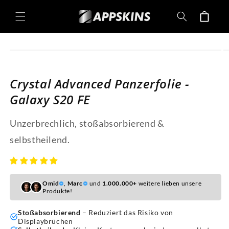
Direkt
zum
Warenkorb
Inhalt
oduktinformationen
ringen
Crystal Advanced Panzerfolie -
Galaxy S20 FE
Unzerbrechlich, stoßabsorbierend &
selbstheilend.
Omid
,
Marc
und
1.000.000+
weitere lieben unsere
Produkte!
Stoßabsorbierend
– Reduziert das Risiko von
Displaybrüchen