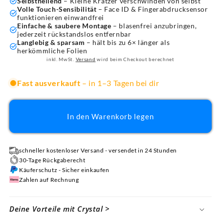
Selbstheilend
– Kleine Kratzer verschwinden von selbst
Volle Touch-Sensibilität
– Face ID & Fingerabdrucksensor
funktionieren einwandfrei
Einfache & saubere Montage
– blasenfrei anzubringen,
jederzeit rückstandslos entfernbar
Langlebig & sparsam
– hält bis zu 6× länger als
herkömmliche Folien
inkl. MwSt.
Versand
wird beim Checkout berechnet
Fast ausverkauft
– in 1–3 Tagen bei dir
In den Warenkorb legen
schneller kostenloser Versand - versendet in 24 Stunden
30-Tage Rückgaberecht
Käuferschutz - Sicher einkaufen
Zahlen auf Rechnung
Deine Vorteile mit Crystal >