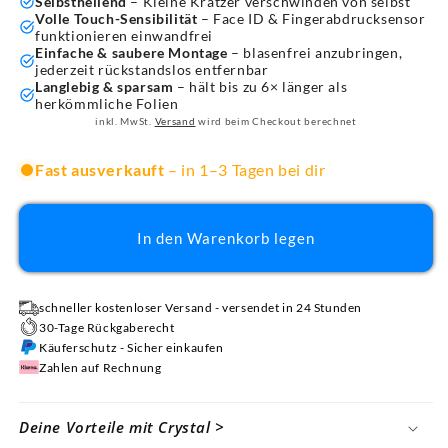
Selbstheilend
– Kleine Kratzer verschwinden von selbst
Volle Touch-Sensibilität
– Face ID & Fingerabdrucksensor
funktionieren einwandfrei
Einfache & saubere Montage
– blasenfrei anzubringen,
jederzeit rückstandslos entfernbar
Langlebig & sparsam
– hält bis zu 6× länger als
herkömmliche Folien
inkl. MwSt.
Versand
wird beim Checkout berechnet
Fast ausverkauft
– in 1–3 Tagen bei dir
In den Warenkorb legen
schneller kostenloser Versand - versendet in 24 Stunden
30-Tage Rückgaberecht
Käuferschutz - Sicher einkaufen
Zahlen auf Rechnung
Deine Vorteile mit Crystal >