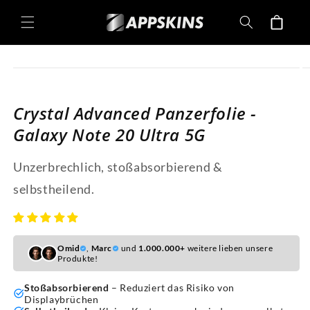
Direkt
zum
Warenkorb
Inhalt
oduktinformationen
ringen
Crystal Advanced Panzerfolie -
Galaxy Note 20 Ultra 5G
Unzerbrechlich, stoßabsorbierend &
selbstheilend.
Omid
,
Marc
und
1.000.000+
weitere lieben unsere
Produkte!
Stoßabsorbierend
– Reduziert das Risiko von
Displaybrüchen