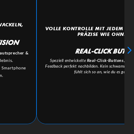
 WACKELN,
VOLLE KONTROLLE MIT JEDEM TA
PRÄZISE WIE OHNE CA
ISION
REAL-CLICK
BUTTO
Lautsprecher &
lebnis.
Speziell entwickelte
Real-Click-Buttons
, die
Feedback perfekt nachbilden. Kein schwammiges
in Smartphone
fühlt sich so an, wie du es gewohn
n.