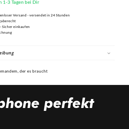
n 1-3 Tagen bei Dir
tenloser Versand - versendet in 24 Stunden
gaberecht
- Sicher einkaufen
echnung
eibung
 jemandem, der es braucht
phone perfekt