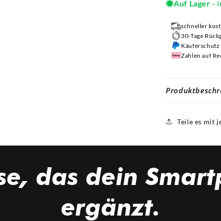
Auf Lager -
i
schneller kos
30-Tage Rück
Käuferschutz 
Zahlen auf R
Produktbeschr
Teile es mit
se,
das dein Smart
ergänzt.