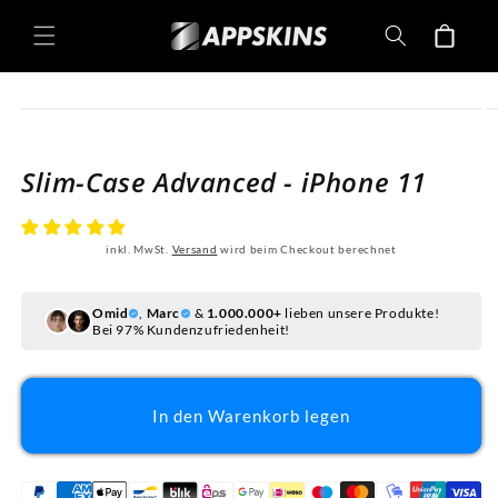
Direkt
zum
Warenkorb
Inhalt
oduktinformationen
ringen
Slim-Case Advanced - iPhone 11
inkl. MwSt.
Versand
wird beim Checkout berechnet
Omid
,
Marc
&
1.000.000+
lieben unsere Produkte!
Bei 97% Kundenzufriedenheit!
In den Warenkorb legen