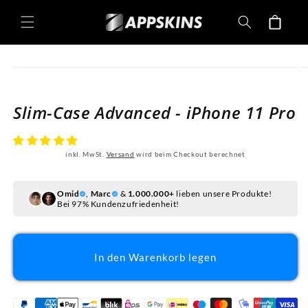
Direkt
zum
Warenkorb
Inhalt
oduktinformationen
ringen
Slim-Case Advanced - iPhone 11 Pro
inkl. MwSt.
Versand
wird beim Checkout berechnet
Omid
,
Marc
&
1.000.000+
lieben unsere Produkte!
Bei 97% Kundenzufriedenheit!
In den Warenkorb legen