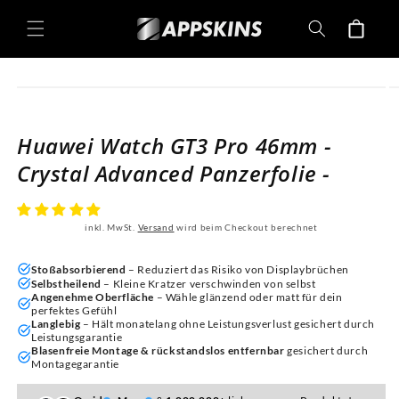
Direkt
zum
Warenkorb
Inhalt
oduktinformationen
ringen
Huawei Watch GT3 Pro 46mm -
Crystal Advanced Panzerfolie -
inkl. MwSt.
Versand
wird beim Checkout berechnet
Stoßabsorbierend
– Reduziert das Risiko von Displaybrüchen
Selbstheilend
– Kleine Kratzer verschwinden von selbst
Angenehme Oberfläche
– Wähle glänzend oder matt für dein
perfektes Gefühl
Langlebig
– Hält monatelang ohne Leistungsverlust gesichert durch
Leistungsgarantie
Blasenfreie Montage & rückstandslos entfernbar
gesichert durch
Montagegarantie