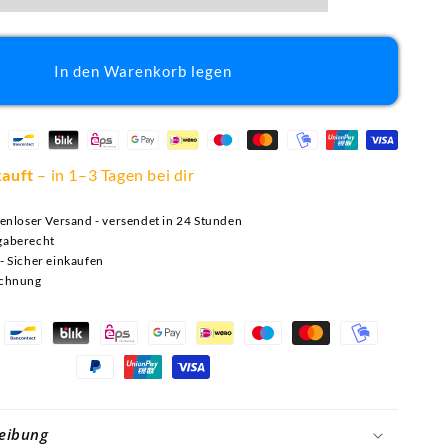
In den Warenkorb legen
kauft
– in 1–3 Tagen bei dir
tenloser Versand - versendet in 24 Stunden
gaberecht
- Sicher einkaufen
echnung
Zahlungsmethoden
eibung