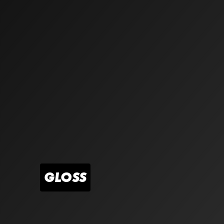
Wasserfest & alltagstauglich
– hält, wo andere versag
Montiere deine Folie einfach selbst – mit
professionell
Wasserfeste Schutzschicht, die auch bei Feuchtigkeit ni
Ob beim Sport, Duschen oder Schwimmen – dein Schutz
Rückstandslos entfernbar
– Wechsel, wann du willst
Speziell entwickelte Klebeschicht, die keine Rückstände
Wechsle deine Folie nach Belieben – ohne Spuren auf d
GLOSS