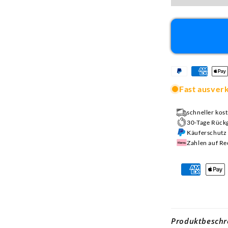
Fast ausver
schneller kos
30-Tage Rück
Käuferschutz 
Zahlen auf R
Produktbeschr