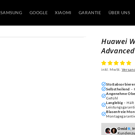
SAMSUNG
GOOGLE
XIAOMI
GARANTIE
ÜBER UNS
Huawei W
Advanced 
inkl. MwSt.
Versan
Stoßabsorbiere
Selbstheilend
– 
Angenehme Obe
Gefühl
Langlebig
– Hält
Leistungsgarant
Blasenfreie Mon
Montagegaranti
Omid
,
M
Kundenzu