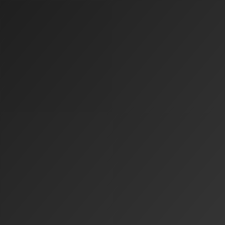
en
en Ergebnissen
.
cht verrutscht.
 bleibt unberührt.
 hinterlässt.
em Display.