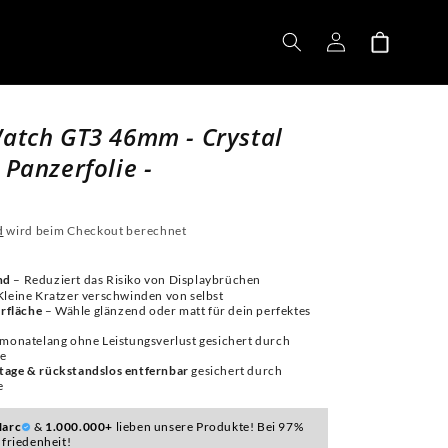
Einloggen
Warenkorb
atch GT3 46mm - Crystal
Panzerfolie -
d
wird beim Checkout berechnet
nd
– Reduziert das Risiko von Displaybrüchen
Kleine Kratzer verschwinden von selbst
rfläche
– Wähle glänzend oder matt für dein perfektes
 monatelang ohne Leistungsverlust gesichert durch
ie
tage & rückstandslos entfernbar
gesichert durch
e
arc
&
1.000.000+
lieben unsere Produkte! Bei 97%
friedenheit!