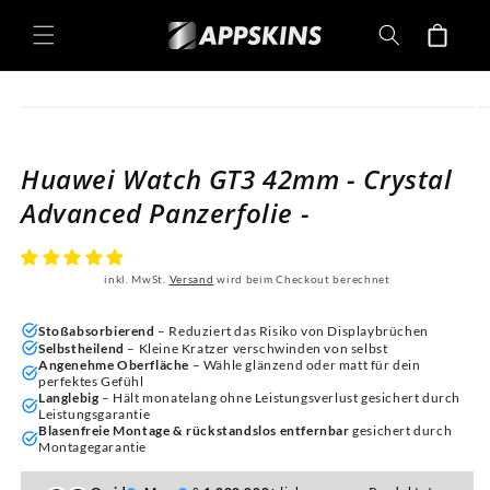
Direkt
zum
Warenkorb
Inhalt
oduktinformationen
ringen
Huawei Watch GT3 42mm - Crystal
Advanced Panzerfolie -
inkl. MwSt.
Versand
wird beim Checkout berechnet
Stoßabsorbierend
– Reduziert das Risiko von Displaybrüchen
Selbstheilend
– Kleine Kratzer verschwinden von selbst
Angenehme Oberfläche
– Wähle glänzend oder matt für dein
perfektes Gefühl
Langlebig
– Hält monatelang ohne Leistungsverlust gesichert durch
Leistungsgarantie
Blasenfreie Montage & rückstandslos entfernbar
gesichert durch
Montagegarantie