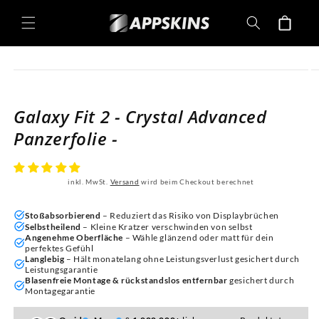
Direkt
zum
Warenkorb
Inhalt
oduktinformationen
ringen
Galaxy Fit 2 - Crystal Advanced
Panzerfolie -
inkl. MwSt.
Versand
wird beim Checkout berechnet
Stoßabsorbierend
– Reduziert das Risiko von Displaybrüchen
Selbstheilend
– Kleine Kratzer verschwinden von selbst
Angenehme Oberfläche
– Wähle glänzend oder matt für dein
perfektes Gefühl
Langlebig
– Hält monatelang ohne Leistungsverlust gesichert durch
Leistungsgarantie
Blasenfreie Montage & rückstandslos entfernbar
gesichert durch
Montagegarantie