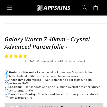
Direkt
zum
Warenkorb
Inhalt
oduktinformationen
ringen
Galaxy Watch 7 40mm - Crystal
Advanced Panzerfolie -
inkl. MwSt.
Versand
wird beim Checkout berechnet
Stoßabsorbierend
– Reduziert das Risiko von Displaybrüchen
Selbstheilend
– Kleine Kratzer verschwinden von selbst
Angenehme Oberfläche
– Wähle glänzend oder matt für dein
perfektes Gefühl
Langlebig
– Hält monatelang ohne Leistungsverlust gesichert durch
Leistungsgarantie
Blasenfreie Montage & rückstandslos entfernbar
gesichert durch
Montagegarantie