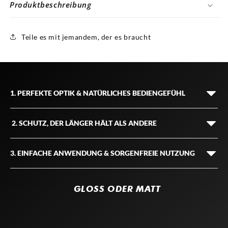
Produktbeschreibung
Teile es mit jemandem, der es braucht
1. PERFEKTE OPTIK & NATÜRLICHES BEDIENGEFÜHL
Unsichtbarer Schutz
– dein Display bleibt makellos
2. SCHUTZ, DER LÄNGER HÄLT ALS ANDERE
Kristallklare
Transparenz, die dein Display genauso
aussehen
lässt
wie ohne Schutzfolie
.
Dauerhafter Schutz gegen Kratzer & Stöße
Erlebe deine Smartwatch so, wie sie vom Hersteller gedacht war –
3. EINFACHE ANWENDUNG & SORGENFREIE NUTZUNG
55 % dicker als herkömmliche Folien, absorbiert Stöße und
ohne Kompromisse.
verhindert Schäden.
Sichere Haftung
– Kein Ablösen, kein Verziehen
Kein Stress mehr über kaputte Displays – deine Smartwatch bleibt
Ultra-dünn & nahtlos
– Smartwatch-Design bleibt erhalten
Optimierte Klebeschicht, die auch nach langer Nutzung sicher
sicher.
Extrem dünne, flexible Folie, die sich dem Display perfekt anpasst.
GLOSS ODER MATT
hält.
Kein klobiger Schutz – deine
Smartwatch bleibt
genau so
schlank
Kein Frust mehr durch sich lösende Folien – dein Schutz bleibt
Selbstheilende Technologie
– Dein
Schutz erneuert sich selbst
und
stilvoll
wie vorher.
genau da, wo er sein soll.
Innovative Smart-Coating-Technologie, die kleine Kratzer