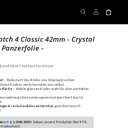
Einloggen
Warenkorb
tch 4 Classic 42mm - Crystal
Panzerfolie -
d
wird beim Checkout berechnet
nd
– Reduziert das Risiko von Displaybrüchen
Kleine Kratzer verschwinden von selbst
rfläche
– Wähle glänzend oder matt für dein perfektes
 monatelang ohne Leistungsverlust gesichert durch
ie
tage & rückstandslos entfernbar
gesichert durch
e
arc
&
1.000.000+
lieben unsere Produkte! Bei 97%
friedenheit!