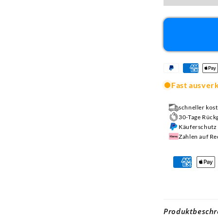
Fast ausver
schneller kos
30-Tage Rück
Käuferschutz 
Zahlen auf R
Produktbeschr