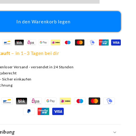
In den Warenkorb legen
kauft
– in 1–3 Tagen bei dir
tenloser Versand - versendet in 24 Stunden
gaberecht
- Sicher einkaufen
echnung
Zahlungsmethoden
eibung