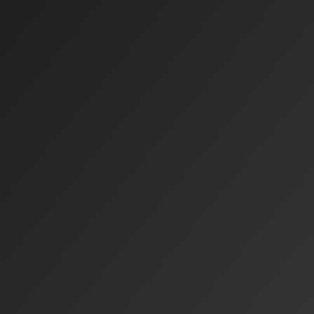
en
en Ergebnissen
.
cht verrutscht.
 bleibt unberührt.
 hinterlässt.
em Display.