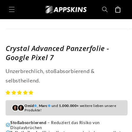
Direkt
zum
Warenkorb
Inhalt
oduktinformationen
ringen
Crystal Advanced Panzerfolie -
Google Pixel 7
Unzerbrechlich, stoßabsorbierend &
selbstheilend.
Omid
,
Marc
und
1.000.000+
weitere lieben unsere
Produkte!
Stoßabsorbierend
– Reduziert das Risiko von
Displaybrüchen