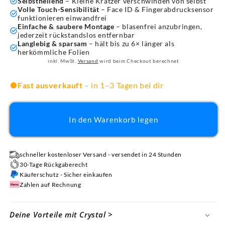
Selbstheilend
– Kleine Kratzer verschwinden von selbst
Volle Touch-Sensibilität
– Face ID & Fingerabdrucksensor
funktionieren einwandfrei
Einfache & saubere Montage
– blasenfrei anzubringen,
jederzeit rückstandslos entfernbar
Langlebig & sparsam
– hält bis zu 6× länger als
herkömmliche Folien
inkl. MwSt.
Versand
wird beim Checkout berechnet
Fast ausverkauft
– in 1–3 Tagen bei dir
In den Warenkorb legen
schneller kostenloser Versand - versendet in 24 Stunden
30-Tage Rückgaberecht
Käuferschutz - Sicher einkaufen
Zahlen auf Rechnung
Deine Vorteile mit Crystal >