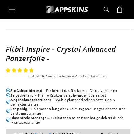
Direkt
zum
Warenkorb
Inhalt
oduktinformationen
ringen
Fitbit Inspire - Crystal Advanced
Panzerfolie -
inkl. MwSt.
Versand
wird beim Checkout berechnet
Stoßabsorbierend
– Reduziert das Risiko von Displaybrüchen
Selbstheilend
– Kleine Kratzer verschwinden von selbst
Angenehme Oberfläche
– Wähle glänzend oder matt für dein
perfektes Gefühl
Langlebig
– Hält monatelang ohne Leistungsverlust gesichert durch
Leistungsgarantie
Blasenfreie Montage & rückstandslos entfernbar
gesichert durch
Montagegarantie