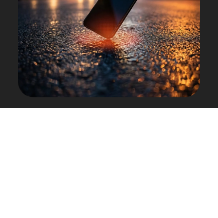
97% KUNDENZUFRIEDENHEIT
1.000.000+KUNDEN
3.000.000+ GERäTE
15 JAHRE ERFAHRUNG
MADE IN GERMANY
Warum Glas dein Display nicht schützt.
Härte fühlt sich sicher an. Physik sagt etwas anderes.