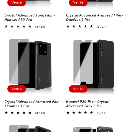
:
Vente
Vente
Crystal Advanced Tank Film -
Crystal Advanced Armored Film -
Huawei P30 Pro
OnePlus 9 Pro
3714
3714
(3714)
(3714)
Revues
Revues
globales
globales
Vente
Vente
Crystal Advanced Armored Film -
Huawei P20 Pro - Crystal
Xiaomi 13 Pro
Advanced Tank Film -
3714
3714
(3714)
(3714)
Revues
Revues
globales
globales