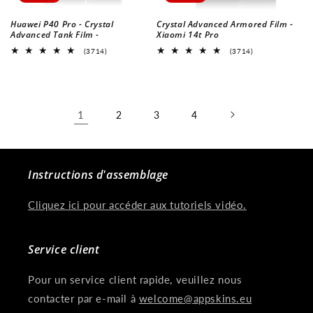
Huawei P40 Pro - Crystal
Crystal Advanced Armored Film -
Advanced Tank Film -
Xiaomi 14t Pro
3714
3714
(3714)
(3714)
Revues
Revues
globales
globales
1
2
3
4
Instructions d'assemblage
Cliquez ici pour accéder aux tutoriels vidéo.
Service client
Pour un service client rapide, veuillez nous
contacter par e-mail à
welcome@appskins.eu