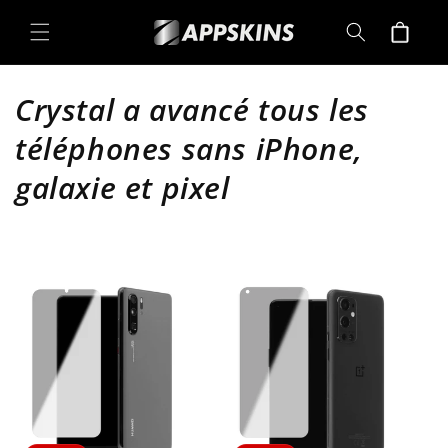
Directement
au contenu
Panier
C
Crystal a avancé tous les
a
téléphones sans iPhone,
t
galaxie et pixel
é
g
o
r
i
e