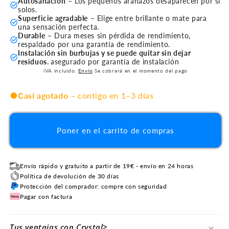
Autosanación
– Los pequeños arañazos desaparecen por sí
solos.
Superficie agradable
– Elige entre brillante o mate para
una sensación perfecta.
Durable
– Dura meses sin pérdida de rendimiento,
respaldado por una garantía de rendimiento.
Instalación sin burbujas y se puede quitar sin dejar
residuos.
asegurado por garantía de instalación
iVA incluido.
Envío
Se cobrará en el momento del pago
Casi agotado
– contigo en 1–3 días
Poner en el carrito de compras
Envío rápido y gratuito a partir de 19€ - envío en 24 horas
Política de devolución de 30 días
Protección del comprador: compre con seguridad
Pagar con factura
Tus ventajas con Crystal>