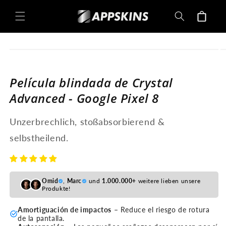
Carro
Directamente
al contenido
de la
compra
Saltar a la
información
del
producto
Película blindada de Crystal
Advanced - Google Pixel 8
Unzerbrechlich, stoßabsorbierend &
selbstheilend.
Omid
,
Marc
und
1.000.000+
weitere lieben unsere
Produkte!
Amortiguación de impactos
– Reduce el riesgo de rotura
de la pantalla.