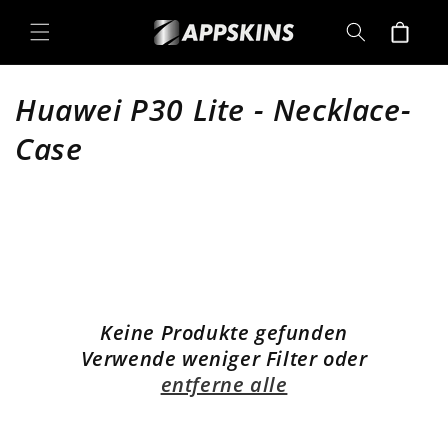
Direkt
zum
Warenkorb
Inhalt
K
Huawei P30 Lite - Necklace-
a
Case
t
e
g
o
Keine Produkte gefunden
r
Verwende weniger Filter oder
i
entferne alle
e