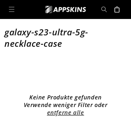
Direkt
zum
Warenkorb
Inhalt
K
galaxy-s23-ultra-5g-
a
necklace-case
t
e
g
o
Keine Produkte gefunden
r
Verwende weniger Filter oder
i
entferne alle
e