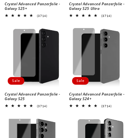
:
Crystal Advanced Panzerfolie -
Crystal Advanced Panzerfolie -
Galaxy S25+
Galaxy S25 Ultra
3714
3714
(3714)
(3714)
Bewertungen
Bewertungen
insgesamt
insgesamt
Sale
Sale
Crystal Advanced Panzerfolie -
Crystal Advanced Panzerfolie -
Galaxy S25
Galaxy S24+
3714
3714
(3714)
(3714)
Bewertungen
Bewertungen
insgesamt
insgesamt