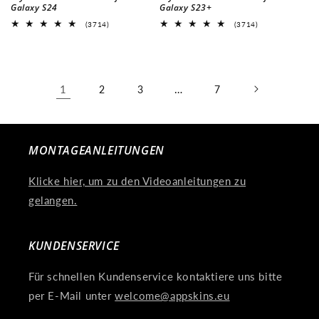
Galaxy S24
Galaxy S23+
3714
3714
(3714)
(3714)
Bewertungen
Bewertungen
insgesamt
insgesamt
1
…
2
3
7
MONTAGEANLEITUNGEN
Klicke hier, um zu den Videoanleitungen zu
gelangen.
KUNDENSERVICE
Für schnellen Kundenservice kontaktiere uns bitte
per E-Mail unter
welcome@appskins.eu