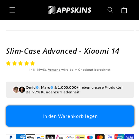
Direkt
zum
Warenkorb
Inhalt
oduktinformationen
ringen
Slim-Case Advanced - Xiaomi 14
inkl. MwSt.
Versand
wird beim Checkout berechnet
Omid
,
Marc
&
1.000.000+
lieben unsere Produkte!
Bei 97% Kundenzufriedenheit!
In den Warenkorb legen