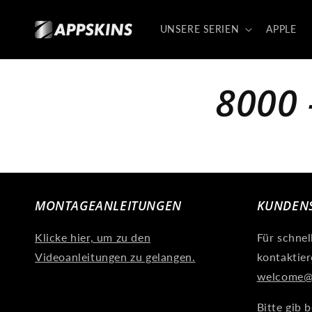
Direkt
zum
Inhalt
UNSERE SERIEN
APPLE
8000 
MONTAGEANLEITUNGEN
KUNDENS
Klicke hier, um zu den
Für schne
Videoanleitungen zu gelangen.
kontaktier
welcome@
Bitte gib b