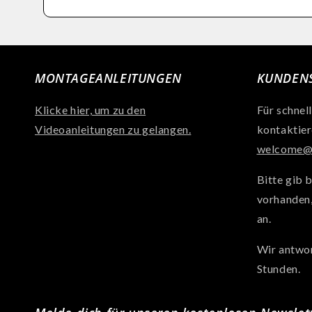
MONTAGEANLEITUNGEN
KUNDENS
Klicke hier, um zu den
Für schnel
Videoanleitungen zu gelangen.
kontaktier
welcome@a
Bitte gib b
vorhanden
an.
Wir antwor
Stunden.