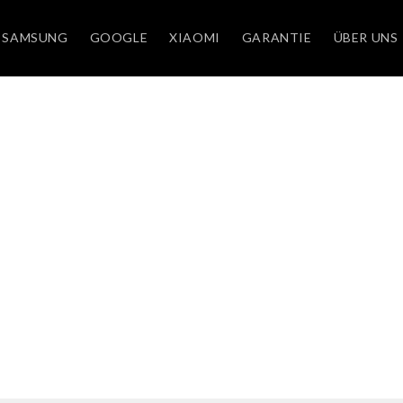
SAMSUNG
GOOGLE
XIAOMI
GARANTIE
ÜBER UNS
AXY NOTE 20 S