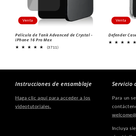
í
Venta
Venta
a
Película de Tank Advanced de Crystal -
Defender Case
iPhone 16 Pro Max
:
3711
(3711)
Revisiones
generales
Instrucciones de ensamblaje
Servicio 
Haga clic aquí para acceder a los
Para un se
videotutoriales.
contácteno
welcome@
Incluya si