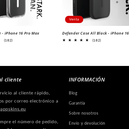
Venta
 - iPhone 16 Pro Max
Defender Case All Black - iPhone 1
182
182
(182)
(182)
Revisiones
Revisiones
generales
generales
al cliente
INFORMACIÓN
rvicio al cliente rápido,
Blog
s por correo electrónico a
Garantía
appskins.eu
Sobre nosotros
empre el número de pedido,
Envío y devolución