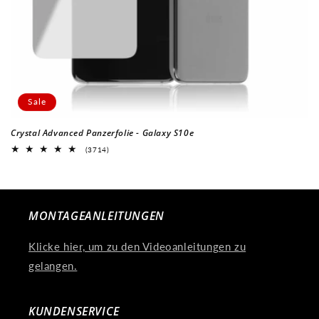
:
Sale
Crystal Advanced Panzerfolie - Galaxy S10e
3714
(3714)
Bewertungen
insgesamt
MONTAGEANLEITUNGEN
Klicke hier, um zu den Videoanleitungen zu
gelangen.
KUNDENSERVICE